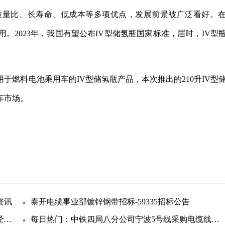
质量比、长寿命、低成本等多项优点，发展前景被广泛看好。
。2023年，我国有望公布IV型储氢瓶国家标准，届时，IV型
。
于燃料电池乘用车的IV型储氢瓶产品，本次推出的210升IV型
车市场。
气
燃料电池汽车
资讯
泰开电缆事业部镀锌钢带招标-59335招标公告
中铁四局集团建筑工程有限公司当涂南车辆段项目经理部采购铝芯电缆
每日热门：中铁四局八分公司宁波5号线采购电缆线一批