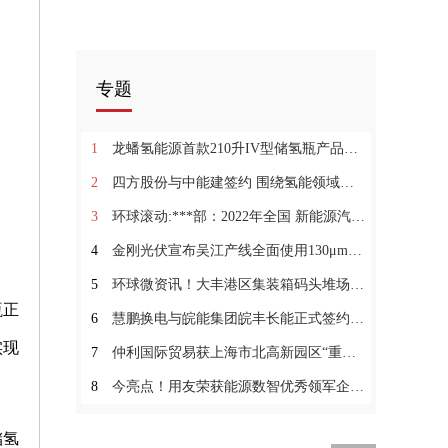
专题
1
龙蟠氢能源首款210升IV型储氢瓶产品成功试制下线
2
四方股份与中能建签约 围绕氢能领域项目建设展开全方位战略合作
3
环球滚动:***部：2022年全国 新能源汽车保有量达1310万辆
4
金刚光伏宣布吴江产线全面使用130μm硅片-环球新动态
5
环球微资讯！大丰港区集装箱码头堆场获国内首张堆场碳中和承诺审定声明
瓶正
6
慧鹏换电与皖能集团皖丰长能正式签约轻卡换电站合作项目
实现
7
仲利国际贸易获上海市北高新园区“重大贡献奖”:每日快看
8
今亮点！用友荣获能源数智优秀领军企业奖 全面助力能源行业数智化
储氢