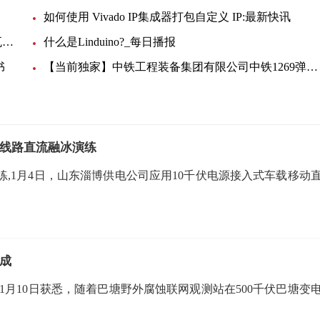
如何使用 Vivado IP集成器打包自定义 IP:最新快讯
【环球聚看点】11月我国太阳能发电量157.52亿千瓦时 同比持平
什么是Linduino?_每日播报
书
【当前独家】中铁工程装备集团有限公司中铁1269弹簧卷筒电缆询价采购
电线路直流融冰演练
练,1月4日，山东淄博供电公司应用10千伏电源接入式车载移动
成
1月10日获悉，随着巴塘野外腐蚀联网观测站在500千伏巴塘变