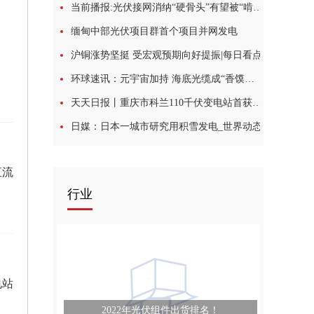
当前播报:光伏接网消纳“硬骨头”有望被“啃”下
缅甸中部光伏项目群首个项目并网发电
沪铜涨势坚挺 受宏观预期向好提振|每日看点
环球速讯：元宇宙加持 海底光缆成“香馍馍”，IT巨头努力打造“通信帝国”
天天日报丨重庆市科兰110千伏变电站首获国网输变电优质工程金奖
日媒：日本一城市研究用积雪发电_世界动态
直流
行业
电站
2022年光伏组件出货排名！