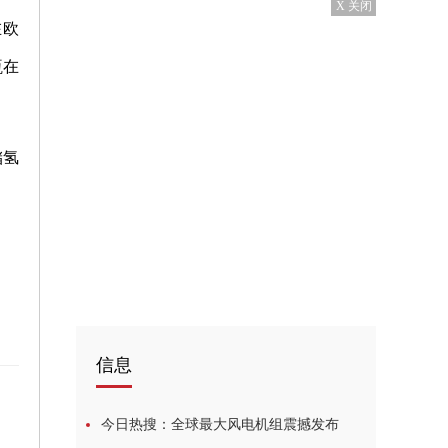
X 关闭
在欧
瓶在
储氢
信息
今日热搜：全球最大风电机组震撼发布