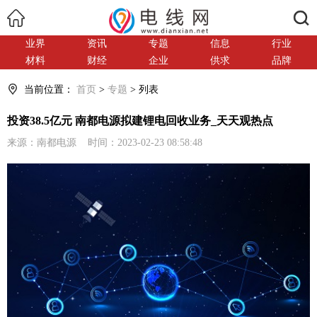
搜索
业界
资讯
专题
信息
行业
材料
财经
企业
供求
品牌
当前位置：
首页
>
专题
> 列表
投资38.5亿元 南都电源拟建锂电回收业务_天天观热点
来源：南都电源 时间：2023-02-23 08:58:48