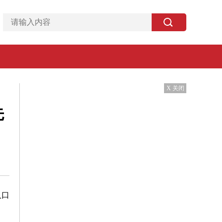
X 关闭
先
人口