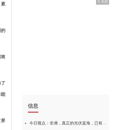
X 关闭
，累
洲的
洲将
加了
际能
信息
世界
今日视点：非洲，真正的光伏蓝海，已有多家中国企业率先布局