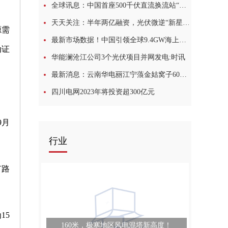
全球讯息：中国首座500千伏直流换流站“焕新”改造进入攻坚冲刺阶段
天天关注：半年两亿融资，光伏微逆“新星”崛起
源需
最新市场数据！中国引领全球9.4GW海上风电热潮
动证
华能澜沧江公司3个光伏项目并网发电:时讯
最新消息：云南华电丽江宁蒗金姑窝子60MW复合型光电项目开工
四川电网2023年将投资超300亿元
9月
行业
有路
15
160米，极寒地区风电混塔新高度！