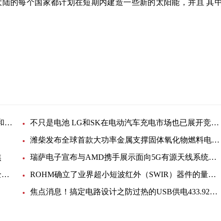
非洲大陆的每个国家都计划在短期内建造一些新的太阳能，并且 其中
2022 年 Digi-Key Electronics 新增了 550 多家供应商和 75,000 多个 SKU
不只是电池 LG和SK在电动汽车充电市场也已展开竞争:世界简讯
潍柴发布全球首款大功率金属支撑固体氧化物燃料电池SOFC商业化产
焦
瑞萨电子宣布与AMD携手展示面向5G有源天线系统的完整RF和数字前端设计
新一代蓝牙低功耗音频助推Nordic半导体音频产品全面升级
ROHM确立了业界超小短波红外（SWIR）器件的量产技术 非常适用于便携设备和可穿戴设备等新领域的感测应用
焦点消息！搞定电路设计之防过热的USB供电433.92MHz RF功率放大器