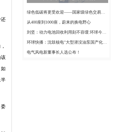
绿色低碳将更受欢迎——国家级绿色交易所建设在北京启动-世界实时
中还
从400座到1000座，蔚来的换电野心
刘坚：动力电池回收利用刻不容缓:环球今热点
环球快播：沈鼓核电“大型潜没油泵国产化机组”产品样机通过中通协鉴定
响，
电气风电新董事长人选公布！
为该
，如
上半
，委