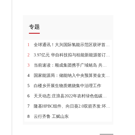
专题
1
全球通讯！大兴国际氢能示范区获评首批北京市十大高品质园区
2
3.97亿元 华自科技拟与桂能新能源签订储能电站EPC工程总承包合同
3
当前速读：顺成集团携手广域铭岛 共同推动煤化工行业数字化节能降碳
4
国家能源局：储能纳入中央预算资金支持！高度重视并推进健全新型储能价格和市场机制 环球新消息
5
白楼乡开展生物质燃烧集中治理工作
6
天天动态:庄浪县2022年农村绿色低碳村庄示范项目完工公示
7
隆基HPBC组件、向日葵2.0双箭齐发:环球快看
8
云行齐鲁 工赋山东