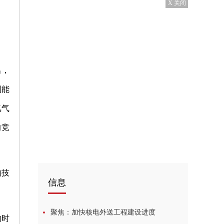
X 关闭
出，
利能
氢气
的竞
的技
信息
聚焦：加快核电外送工程建设进度
的时