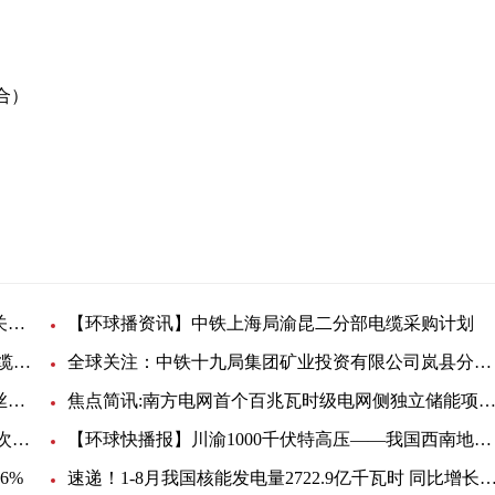
合）
员
电动汽车
当前关注：中铁十二局一公司贵金高速路面六项目关于电缆线的询价公告
【环球播资讯】中铁上海局渝昆二分部电缆采购计划
每日热闻!中铁十七局有限公司廊坊项目关于铜芯电缆线的询价单
全球关注：中铁十九局集团矿业投资有限公司岚县分公司电缆采购询价单
环球观焦点：泰开电缆事业部镀锌钢绞线、镀锌钢丝招标-55727招标公告
焦点简讯:南方电网首个百兆瓦时级电网侧独立储能项目开工，预计今年年底并网
观热点：连云港抽查30批次电线电缆 流通领域一批次产品不合格
【环球快播报】川渝1000千伏特高压——我国西南地区首个特高压交流工程开工
6%
速递！1-8月我国核能发电量2722.9亿千瓦时 同比增长