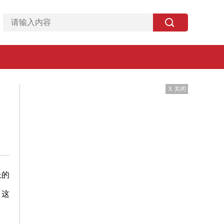
X 关闭
长的
。这