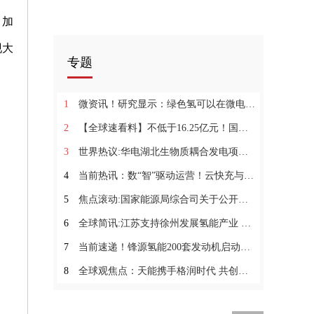
、加
现大
专题
1
微资讯！研究显示：绿色氢可以在微电网中取代柴油
2
【全球速看料】不低于16.25亿元！国家电投氢能科技开启B轮融资!
3
世界热议:华电湖北生物质耦合发电项目 新科技助力农民增收
4
当前热讯：数“智”驱动运营！云快充与旗天科技达成合作
5
焦点滚动:国家能源局综合司关于公开征求火力发电、输变电、陆上风力发电、光伏发电等四类建设工程质量监督检查大纲（征求意见稿）意见的通知
6
全球简讯:江苏支持徐州发展氢能产业 探索构建制氢到用氢全产业链条
7
当前速递！锋源氢能200套发动机启动首批交付
8
全球观焦点：天能携手格润时代 共创工程机械“氢”时代