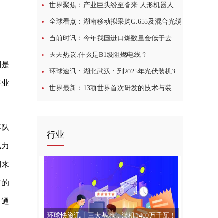
世界聚焦：产业巨头纷至沓来 人形机器人或步入加速产业化阶段
全球看点：湖南移动拟采购G.655及混合光缆
当前时讯：今年我国进口煤数量会低于去年水平
天天热议:什么是B1级阻燃电线？
别是
环球速讯：湖北武汉：到2025年光伏装机370MW
事业
世界最新：13项世界首次研发的技术与装备为保障西电东送注入不竭动力
车队
行业
电力
制来
前的
，通
环球快资讯丨三大基地，装机1400万千瓦！