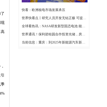
快看：欧洲核电市场发展承压
加了
世界快看点丨研究人员开发无钴正极 可提高电池的容量和寿命
用现
全球看热讯：NASA研发新型固态电池 能量密度比特斯拉电池高一倍
本高
世界通讯！保利碧桂园合作投资光储，房产巨头为何抢建新能源？
当前信息：重庆：到2025年新能源汽车新车销量达新车总销量20%以上
外，
吸引
气季
4%