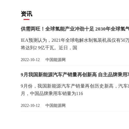
资讯
供需两旺！全球氢能产业冲劲十足 2030年全球氢气
IEA预测认为，2021年全球电解水制氢装机虽仅有5
将达到2 9亿千瓦。近日，国
2022-10-12 中国能源网
9月我国新能源汽车产销量再创新高 自主品牌乘用
9月份，我国新能源汽车产销量再创历史新高，汽车出
月，中国品牌乘用车销量为116
2022-10-12 中国能源网