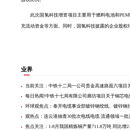
此次国氢科技增资项目主要用于燃料电池和PE
充流动资金等方面。同时，国氢科技披露的企业股权
关键词：
国家电力
流动资金
基地建设
融资规模
业界
焦点关注：1-8月我国精炼铜产量711.8万吨 同比增2.