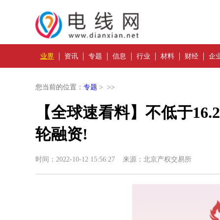
业界
资讯
专题
信息
行业
材料
财经
企
您当前的位置：
专题
> >>
【全球速看料】不低于16.
轮融资!
时间：2022-10-12 15:56:27 来源：北京产权交易所