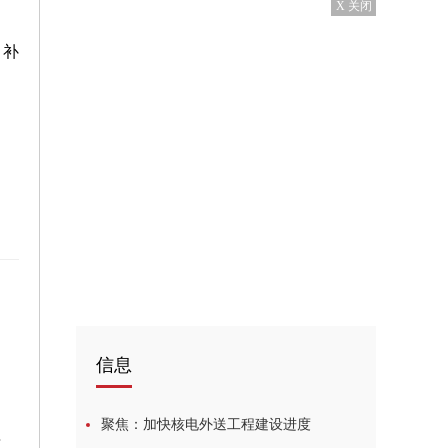
X 关闭
、补
信息
投产
聚焦：加快核电外送工程建设进度
0.9%