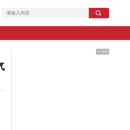
X 关闭
气