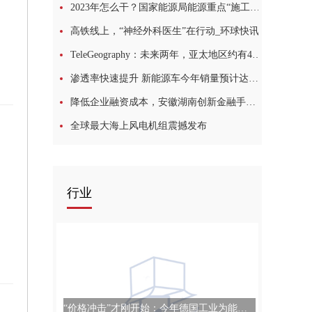
2023年怎么干？国家能源局能源重点“施工图”出炉
高铁线上，“神经外科医生”在行动_环球快讯
TeleGeography：未来两年，亚太地区约有42亿美元的海缆升级和新建计划
渗透率快速提升 新能源车今年销量预计达850万辆
降低企业融资成本，安徽湖南创新金融手段助力线缆产业发展:世界最资讯
全球最大海上风电机组震撼发布
行业
“价格冲击”才刚开始：今年德国工业为能源支付费用将比俄乌冲突前高40%