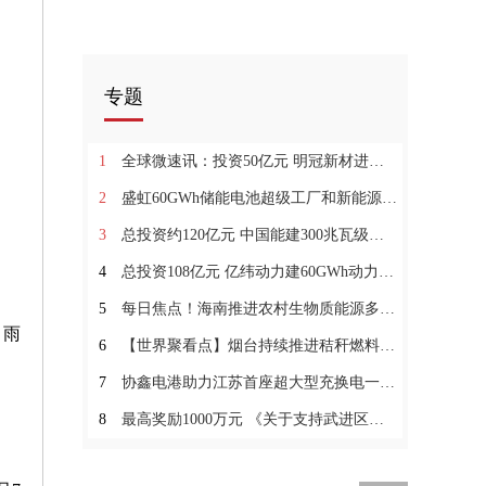
专题
1
全球微速讯：投资50亿元 明冠新材进一步完善光伏组件封装材料产业布局
2
盛虹60GWh储能电池超级工厂和新能源电池研究院签约落户张家港
3
总投资约120亿元 中国能建300兆瓦级压缩空气储能电站示范项目落户长沙望城|焦点快播
4
总投资108亿元 亿纬动力建60GWh动力储能电池生产线 头条
5
每日焦点！海南推进农村生物质能源多元化利用
、雨
6
【世界聚看点】烟台持续推进秸秆燃料化离田利用
7
协鑫电港助力江苏首座超大型充换电一体站解决充电难-天天快播报
8
最高奖励1000万元 《关于支持武进区氢能产业发展的若干措施的通知》印发 世界新视野