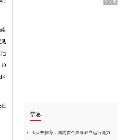
月7
X 关闭
桂南
能见
其他
10
地区
强在
信息
天天热推荐：国内首个具备独立运行能力的新能源储能项目在内蒙古并网通电