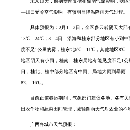
未来10天，前期受南支槽和偏南气流影响，我区
—10日受冷空气影响，有较明显降温降雨天气过程。
具体预报为：2月1—2日，全区多云转阴天大部
13℃—24℃；3—4日，沿海和桂东部分地区有小
度不足1公里的雾，桂东北6℃—11℃，其他地区8℃
地区阴天有小雨，桂南、桂东局地有能见度不足1公里的
日，桂北、桂中部分地区有中雨、局地大雨到暴雨，
8℃—16℃。
目前正值春运期间，气象部门建议各地、各有关
田农作物和蔬菜田间管理，减轻阴雨天气对农业的不
广西各城市天气预报：