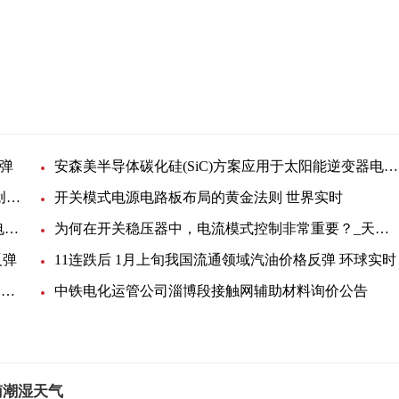
弹
安森美半导体碳化硅(SiC)方案应用于太阳能逆变器电源及电动汽车充电桩等 世界实时
泰克2023新年展望：引领数智化未来，助力本土化创新加速腾飞_全球焦点
开关模式电源电路板布局的黄金法则 世界实时
如何通过最小化热回路PCB ESR和ESL来优化开关电源布局 新要闻
为何在开关稳压器中，电流模式控制非常重要？_天天简讯
反弹
11连跌后 1月上旬我国流通领域汽油价格反弹 环球实时
1-12月甘肃业用电量1090.76亿千瓦时 同比降0.8% 焦点要闻
中铁电化运管公司淄博段接触网辅助材料询价公告
南潮湿天气