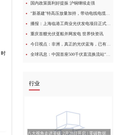
国内政策面利好提振 沪铜继续走强
“新基建”特高压放量加持，带动电线电缆市场快速发展
播报：上海临港工商业光伏发电项目正式并网发电
重庆首艘光伏趸船并网发电 世界快资讯
今日视点：非洲，真正的光伏蓝海，已有多家中国企业率先布局
同时
全球讯息：中国首座500千伏直流换流站“焕新”改造进入攻坚冲刺阶段
行业
八大视角走进零碳·2月28日开启 | 零碳数据中心论坛-今日最新