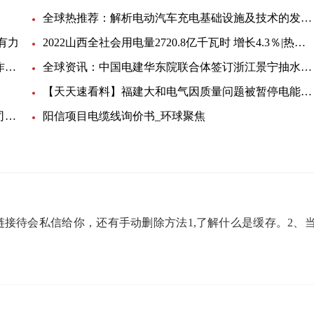
全球热推荐：解析电动汽车充电基础设施及技术的发展趋势
有力
2022山西全社会用电量2720.8亿千瓦时 增长4.3％|热消息
天天精选！国家能源局关于加强电力可靠性管理工作的意见
全球资讯：中国电建华东院联合体签订浙江景宁抽水蓄能电站EPC合同
【天天速看料】福建大和电气因质量问题被暂停电能计量箱中标资格6个月
最资讯丨冀昌电气因较严重质量问题被国网安徽公司暂停产品中标资格6个月
阳信项目电缆线询价书_环球聚焦
接待会私信给你，还有手动删除方法1,了解什么是缓存。2、