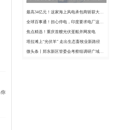
最高34亿元！这家海上风电承包商斩获大单-当前报道
全球百事通！担心停电，印度要求电厂这么做
焦点精选！重庆首艘光伏趸船并网发电
塔拉滩上“光伏羊” 走出生态畜牧业新路径
微头条丨郑东新区管委会考察组调研广域铭岛 双方就产业数字化探讨合作
当你