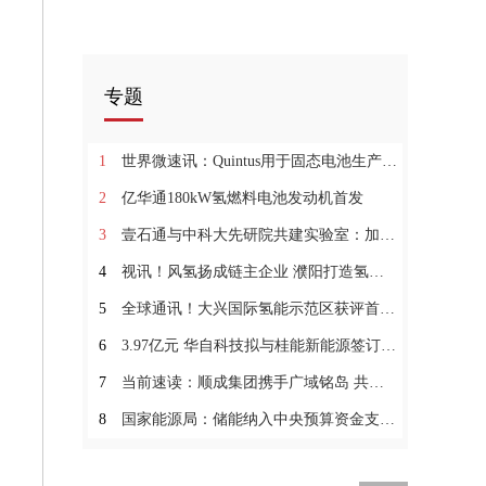
专题
1
世界微速讯：Quintus用于固态电池生产的可扩展压机重磅上线！
2
亿华通180kW氢燃料电池发动机首发
3
壹石通与中科大先研院共建实验室：加速固体氧化物燃料电池产业化
4
视讯！风氢扬成链主企业 濮阳打造氢能产业链集群招商新模式
5
全球通讯！大兴国际氢能示范区获评首批北京市十大高品质园区
6
3.97亿元 华自科技拟与桂能新能源签订储能电站EPC工程总承包合同
7
当前速读：顺成集团携手广域铭岛 共同推动煤化工行业数字化节能降碳
8
国家能源局：储能纳入中央预算资金支持！高度重视并推进健全新型储能价格和市场机制 环球新消息