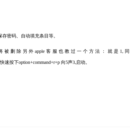
保存密码、自动填充条目等。
被删除另外apple客服也教过一个方法：就是1,
键－快速按下option+command+r+p 向5声3,启动。
。
文件