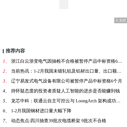
X 关闭
推荐内容
1、
浙江白云浙变电气因抽检不合格被暂停产品中标资格6个月
2、
当前热讯：1-2月我国未锻轧铝及铝材出口量、出口额同比均下跌
3、
辽宁易发式电气设备有限公司被暂停产品中标资格6个月
4、
持怀疑态度的投资者质疑人工智能的进步是否能赚到钱
5、
龙芯中科：联通云自主可控云与 LoongArch 架构成功适配
6、
1-2月我国钢材进口量大幅下降
7、
动态焦点:四川抽查39批次电缆桥架 9批次不合格