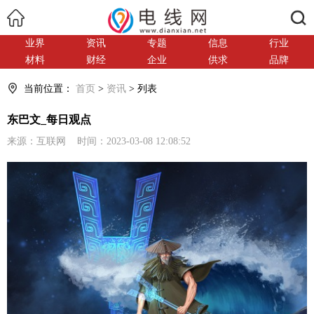
搜索
业界
资讯
专题
信息
行业
材料
财经
企业
供求
品牌
当前位置：
首页
>
资讯
> 列表
东巴文_每日观点
来源：互联网 时间：2023-03-08 12:08:52