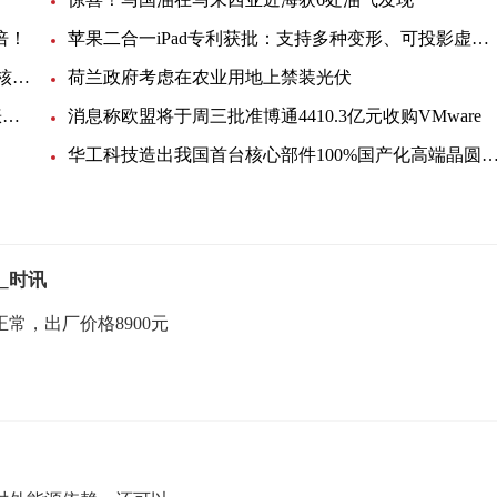
倍！
苹果二合一iPad专利获批：支持多种变形、可投影虚拟键盘
韩国反排海团队与日本民众共同举行集会 反对强推核污染水排海
荷兰政府考虑在农业用地上禁装光伏
EIA月度展望：美国明年底产油量将小幅提升，看涨未来油价
消息称欧盟将于周三批准博通4410.3亿元收购VMware
华工科技造出我国首台核心部件100%国产化高端晶圆激光切
_时讯
常，出厂价格8900元