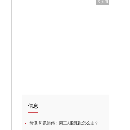
X 关闭
割设备
信息
简讯:和讯熊伟：周三A股涨跌怎么走？