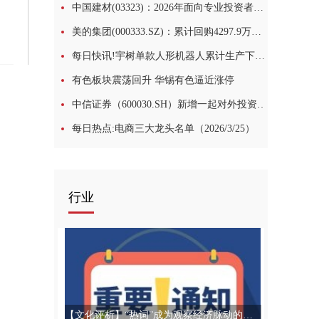
中国建材(03323)：2026年面向专业投资者公开发行科技创新公司债券(第三期)品种二的票面利率为1.72% 每日热议
美的集团(000333.SZ)：累计回购4297.9万股A股股份
每日快讯!宇树单款人形机器人累计生产下线约11000台
有色板块震荡回升 华锡有色逼近涨停
中信证券（600030.SH）新增一起对外投资，被投资公司为广州速德仓储有限公司|焦点日报
每日热点:电商三大龙头名单（2026/3/25）
行业
【文化评析】“热词”成为观察经济脉动的窗口_新动态