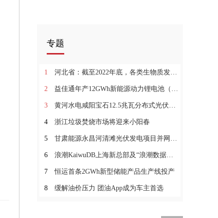
专题
1
河北省：截至2022年底，各类生物质发电装机容量总计约2191MW
2
益佳通年产12GWh新能源动力锂电池（一期）项目投产
3
黄河水电咸阳宝石12.5兆瓦分布式光伏项目并网发电
4
浙江垃圾焚烧市场将迎来小阳春
5
甘肃能源永昌河清滩光伏发电项目并网发电
6
浪潮KaiwuDB上海新总部及“浪潮数据库产业联合实验室”落成
7
恒运首条2GWh新型储能产品生产线投产
8
缓解油价压力 团油App成为车主首选