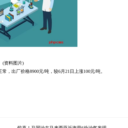
(资料图片)
出厂价格8900元/吨，较6月21日上涨100元/吨。
惊喜！马国油在马来西亚近海获6处油气发现