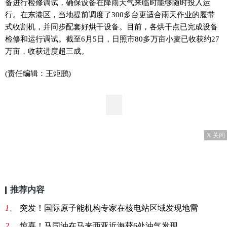
备进行检修调试，确保设备在降雨天气来临时能够随时投入运
行。在东港区，当地提前调度了300多台更适合雨天作业的履带
式收割机，并同步配套好烘干设备。目前，各烘干点已完成设备
检修和运行调试。截至6月5日，日照市80多万亩小麦已收获约27
万亩，收获进度超三成。
(责任编辑：王炬鹏)
X 关闭
推荐内容
1、
突发！国际原子能机构专家在核电站区域发现地雷
2、
惊喜！马国油在马来西亚近海获6处油气发现