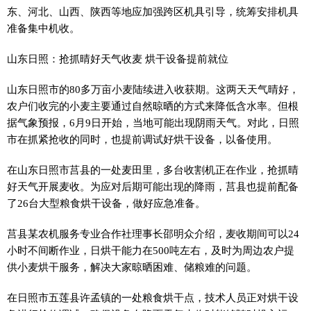
东、河北、山西、陕西等地应加强跨区机具引导，统筹安排机具
准备集中机收。
山东日照：抢抓晴好天气收麦 烘干设备提前就位
山东日照市的80多万亩小麦陆续进入收获期。这两天天气晴好，
农户们收完的小麦主要通过自然晾晒的方式来降低含水率。但根
据气象预报，6月9日开始，当地可能出现阴雨天气。对此，日照
市在抓紧抢收的同时，也提前调试好烘干设备，以备使用。
在山东日照市莒县的一处麦田里，多台收割机正在作业，抢抓晴
好天气开展麦收。为应对后期可能出现的降雨，莒县也提前配备
了26台大型粮食烘干设备，做好应急准备。
莒县某农机服务专业合作社理事长邵明众介绍，麦收期间可以24
小时不间断作业，日烘干能力在500吨左右，及时为周边农户提
供小麦烘干服务，解决大家晾晒困难、储粮难的问题。
在日照市五莲县许孟镇的一处粮食烘干点，技术人员正对烘干设