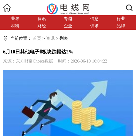
搜索
业界
资讯
专题
信息
行业
材料
财经
企业
供求
品牌
当前位置：
首页
>
资讯
> 列表
6月10日其他电子Ⅱ板块跌幅达2%
来源：东方财富Choice数据 时间：2026-06-10 10:04:22