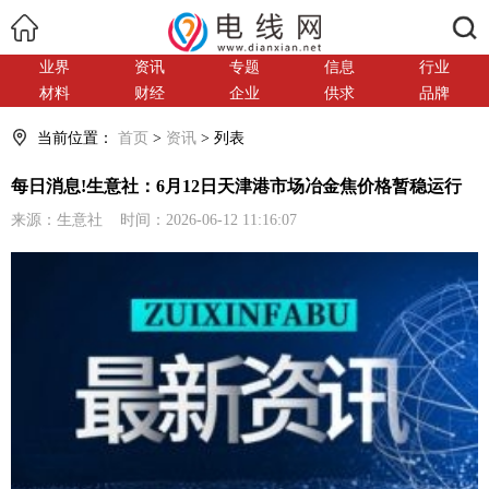
搜索
业界
资讯
专题
信息
行业
材料
财经
企业
供求
品牌
当前位置：
首页
>
资讯
> 列表
每日消息!生意社：6月12日天津港市场冶金焦价格暂稳运行
来源：生意社 时间：2026-06-12 11:16:07