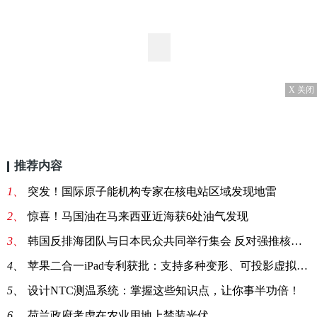
X 关闭
推荐内容
1、
突发！国际原子能机构专家在核电站区域发现地雷
2、
惊喜！马国油在马来西亚近海获6处油气发现
3、
韩国反排海团队与日本民众共同举行集会 反对强推核污染水排海
4、
苹果二合一iPad专利获批：支持多种变形、可投影虚拟键盘
5、
设计NTC测温系统：掌握这些知识点，让你事半功倍！
6、
荷兰政府考虑在农业用地上禁装光伏