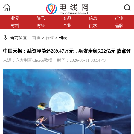
搜索
业界
资讯
专题
信息
行业
材料
财经
企业
供求
品牌
当前位置：
首页
>
行业
> 列表
中国天楹：融资净偿还289.47万元，融资余额6.22亿元 热点评
来源：东方财富Choice数据 时间：2026-06-11 08:54:49