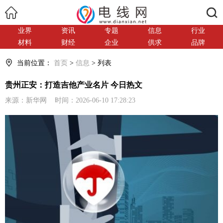
搜索
业界
资讯
专题
信息
行业
材料
财经
企业
供求
品牌
当前位置：
首页
>
信息
> 列表
贵州正安：打造吉他产业名片 今日热文
来源：新华网 时间：2026-06-10 17:28:23