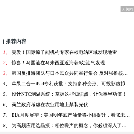
X 关闭
推荐内容
1、
突发！国际原子能机构专家在核电站区域发现地雷
2、
惊喜！马国油在马来西亚近海获6处油气发现
3、
韩国反排海团队与日本民众共同举行集会 反对强推核污染水排海
4、
苹果二合一iPad专利获批：支持多种变形、可投影虚拟键盘
5、
设计NTC测温系统：掌握这些知识点，让你事半功倍！
6、
荷兰政府考虑在农业用地上禁装光伏
7、
EIA月度展望：美国明年底产油量将小幅提升，看涨未来油价
8、
为高频应用选晶振：相位噪声的概念，你必须深入了解一下！