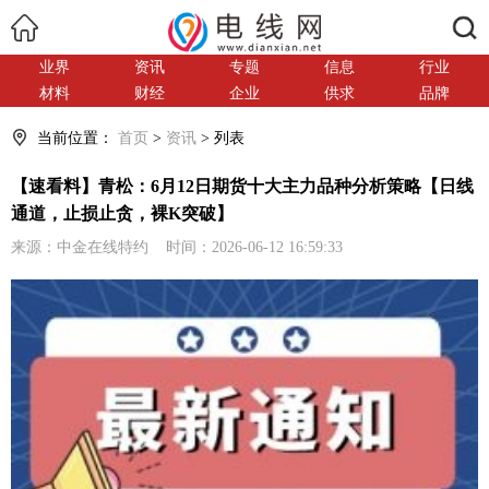
搜索
业界
资讯
专题
信息
行业
材料
财经
企业
供求
品牌
当前位置：
首页
>
资讯
> 列表
【速看料】青松：6月12日期货十大主力品种分析策略【日线
通道，止损止贪，裸K突破】
来源：中金在线特约 时间：2026-06-12 16:59:33