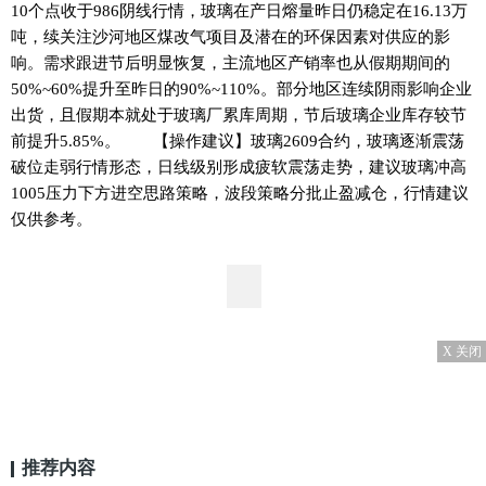
10个点收于986阴线行情，玻璃在产日熔量昨日仍稳定在16.13万
吨，续关注沙河地区煤改气项目及潜在的环保因素对供应的影
响。需求跟进节后明显恢复，主流地区产销率也从假期期间的
50%~60%提升至昨日的90%~110%。部分地区连续阴雨影响企业
出货，且假期本就处于玻璃厂累库周期，节后玻璃企业库存较节
前提升5.85%。 【操作建议】玻璃2609合约，玻璃逐渐震荡
破位走弱行情形态，日线级别形成疲软震荡走势，建议玻璃冲高
1005压力下方进空思路策略，波段策略分批止盈减仓，行情建议
仅供参考。
X 关闭
推荐内容