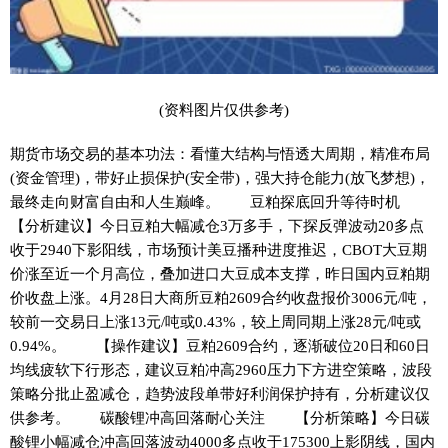
(资料图片仅供参考)
期货市场交易的基本功法：看懂大结构与悟透大周期，精准布局
(资金管理)，带好止损保护(安全带)，强大持仓能力(放飞梦想)，
最终走向财富自由和人生巅峰。 豆粕探底回升等待时机
【分析建议】今日豆粕大幅减仓3万多手，下探反弹波动20多点
收于2940下影阳线，市场预计美豆播种进度推迟，CBOT大豆期
价涨至近一个月高位，叠加进口大豆成本支撑，昨日国内豆粕期
价收盘上涨。4月28日大商所豆粕2609合约收盘报价3006元/吨，
较前一交易日上涨13元/吨或0.43%，较上周同期上涨28元/吨或
0.94%。 【操作建议】豆粕2609合约，逐渐破位20日和60日
均线疲软下行形态，建议豆粕冲高2960压力下方进空策略，波段
策略分批止盈减仓，趋势波段单带好利润保护持有，分析建议仅
供参考。 碳酸锂冲高回落耐心关注 【分析策略】今日碳
酸锂小幅减仓冲高回落波动4000多点收于175300上影阴线，国内