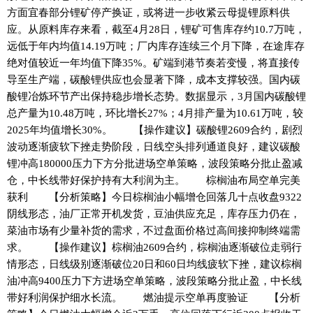
方面宜春部分锂矿停产换证，或将进一步收紧云母提锂原料供
应。从原料库存来看，截至4月28日，锂矿可售库存约10.7万吨，
远低于年内均值14.19万吨；厂内库存连续三个月下降，在途库存
绝对值较近一年均值下降35%。矿端到港节奏若变慢，将直接传
导至生产端，碳酸锂供应也会显著下降，成本支撑较强。国内碳
酸锂冶炼环节产出保持稳步增长态势。数据显示，3月国内碳酸锂
总产量为10.48万吨，环比增长27%；4月排产量为10.61万吨，较
2025年均值增长30%。 【操作建议】碳酸锂2609合约，剧烈
波动逐渐疲软下挫走势阶段，日线空头排列通道良好，建议碳酸
锂冲高180000压力下方分批进场空单策略，波段策略分批止盈减
仓，中长线带好保护持有大利润为主。 棕榈油布局空单完美
获利 【分析策略】今日棕榈油小幅增仓回落几十点收盘9322
阴线形态，油厂正常开机发货，豆油供应充足，库存压力仍在，
菜油市场有少量补货的需求，不过盘面价格过高间接抑制终端需
求。 【操作建议】棕榈油2609合约，棕榈油逐渐破位走弱行
情形态，日线级别逐渐破位20日和60日均线疲软下挫，建议棕榈
油冲高9400压力下方进场空单策略，波段策略分批止盈，中长线
带好利润保护细水长流。 燃油提示空单再度验证 【分析