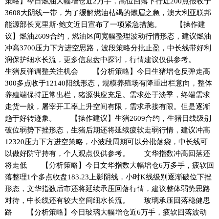
策略】今日燃油大幅增仓近2万手，高位回落下行近200点报收于
3608大阴线一带，为了缓解燃油枯竭的燃眉之急，澳大利亚联邦
能源部长克里斯·鲍文近日宣布了一项紧急措施。 【操作建
议】燃油2609合约，燃油区间宽幅整理波动行情形态，建议燃油
冲高3700压力下方进空思路，波段策略分批止盈，中长线带好利
润保护细水长流，更多信息盘中探讨，行情建议仅供参考。
生猪反弹调整关注机会 【分析策略】今日生猪增仓反弹走高
300多点收于12140阳线形态，规模养殖场有降重出栏意向，整体
养殖端保持正常出栏，猪源供应充足。需求处于淡季，终端需求
走货一般，屠宰开工率上升空间有限，需求承接有限。但是逐渐
趋于好转迹象。 【操作建议】生猪2609合约，生猪日线级别
破位弱势下挫形态，生猪后期还将延续疲软走弱行情，建议冲高
12320压力下方进空策略，小波段周期可以分批落袋，中长线可
以做好防守持有，个人观点仅供参考。 文华指数冲高回落还
将走低 【分析策略】今日文华指数大幅增仓6万多手，疲软回
落整理1个多点收盘183.23上影阴线，小时K线级别逐渐破位下挫
形态，文华指数后市还将延续承压回落行情，建议整体弱势思路
对待，中长线还有较大空间细水长流。 玻璃承压回落稳健思
路 【分析策略】今日玻璃大幅增仓近6万手，疲软回落波动