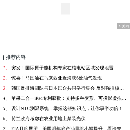
X 关闭
推荐内容
1、
突发！国际原子能机构专家在核电站区域发现地雷
2、
惊喜！马国油在马来西亚近海获6处油气发现
3、
韩国反排海团队与日本民众共同举行集会 反对强推核污染水排海
4、
苹果二合一iPad专利获批：支持多种变形、可投影虚拟键盘
5、
设计NTC测温系统：掌握这些知识点，让你事半功倍！
6、
荷兰政府考虑在农业用地上禁装光伏
7、
EIA月度展望：美国明年底产油量将小幅提升，看涨未来油价