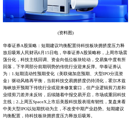
(资料图)
华泰证券A股策略：短期建议均衡配置待科技板块拥挤度压力释
放后吸筹人民财讯6月15日电，华泰证券A股策略称，上周市场震
荡分化，科技主线回调、资金向低位板块轮动，交易集中度有所
回落，下半周部分前期弱势的传统行业迎来反弹。华泰证券认
为：1.短期流动性预期变化（美联储加息预期、大型IPO分流资
金）驱动风格再平衡，当前科技交易拥挤度仍待消化，霍尔木兹
海峡放开预期下传统行业或迎来修复窗口，但产业逻辑剪刀差和
业绩剪刀差并未反转，后续随着中报交易开启，市场或重回科技
主线；2.上周五SpaceX上市后美股科技股表现有韧性，复盘来看
中美大型IPO以短期扰动为主，不改变中期产业趋势。短期建议
均衡配置，待科技板块拥挤度压力释放后吸筹。