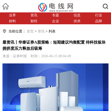
搜索
业界
资讯
专题
信息
行业
材料
财经
企业
供求
品牌
当前位置：
首页
>
资讯
> 列表
最资讯丨华泰证券A股策略：短期建议均衡配置 待科技板块
拥挤度压力释放后吸筹
来源：证券时报 时间：2026-06-15 08:04:49