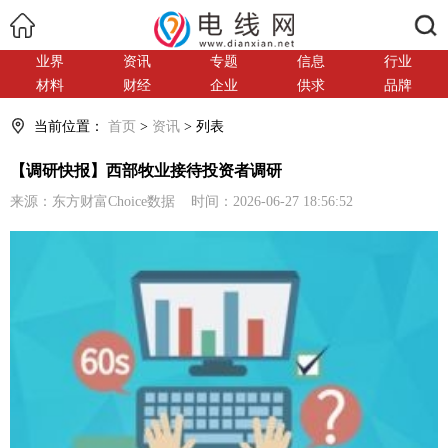
搜索
业界
资讯
专题
信息
行业
材料
财经
企业
供求
品牌
当前位置：
首页
>
资讯
> 列表
【调研快报】西部牧业接待投资者调研
来源：东方财富Choice数据 时间：2026-06-27 18:56:52