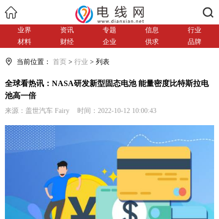
搜索
业界
资讯
专题
信息
行业
材料
财经
企业
供求
品牌
当前位置：
首页
>
行业
> 列表
全球看热讯：NASA研发新型固态电池 能量密度比特斯拉电
池高一倍
来源：盖世汽车 Fairy 时间：2022-10-12 10:00:43