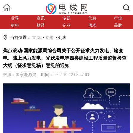
搜索
业界
资讯
专题
信息
行业
材料
财经
企业
供求
品牌
当前位置：
首页
>
专题
> 列表
焦点滚动:国家能源局综合司关于公开征求火力发电、输变
电、陆上风力发电、光伏发电等四类建设工程质量监督检查
大纲（征求意见稿）意见的通知
来源：国家能源局 时间：2022-10-12 08:47:03