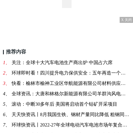
X 关闭
推荐内容
1、
关注：全球十大汽车电池生产商出炉 中国占六席
2、
环球即时看！四川提升电力保供安全：五年再造一个电源电网
3、
快看：榆林市榆神工业区华航能源有限公司材料供应部电缆采购公告
4、
全球资讯：大唐和林格尔新能源有限公司羊群沟风电项目通讯光缆采购结果公告
5、
滚动：中断30多年后 美国将启动首个钴矿开采项目
6、
天天快资讯丨8月我国生铁、钢材产量同比降低 粗钢同比微增
7、
环球快资讯丨2022-27年全球电动汽车电池市场年复合增19%