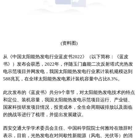
(资料图)
从《中国太阳能热发电行业蓝皮书2022》（以下简称：《蓝皮
书》）发布会获悉，2022年，伴随玉门鑫能二次反射塔式光热发
电示范项目并网发电，我国太阳能热发电行业累计装机规模达到
588兆瓦，在全球太阳能热发电累计装机容量中占比8.3%。
此次发布的《蓝皮书》共分9个章节，对太阳能热发电技术的特点
和定位、装机容量，我国太阳能热发电示范项目运行、产业链、
国家科技研发项目情况，投资成本，全生命周期碳排放以及面临
的挑战等进行了梳理，并提出发展建议。
西安交通大学学术委员会主任、中国科学院院士何雅玲在致辞时
表示，目前，光热发电在对间歇性新能源（风电、光伏等）的消