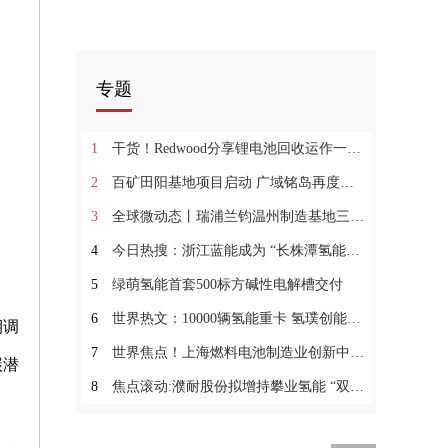
专题
1
干货！Redwood分享锂电池回收运作一年后的经验教训
2
百矿田阳基地项目启动 广域铭岛再度打造铝行业绿色低碳转型标杆 世界时讯
3
全球微动态丨瑞浦兰钧温州制造基地三期项目开工暨扩产50GWh签约仪式落成！
4
今日热搜：浙江蓝能成为 “长株潭氢能产业技术创新联合体”共同发起单位
5
绿萌氢能首套500标方碱性电解槽交付
6
世界热文：10000辆氢能重卡 氢璞创能与晋南钢铁达成战略合作
期调
7
世界焦点！上海燃料电池制造业创新中心建设方案通过专家评审
碳潜
8
焦点滚动:濮耐股份拟增持攀业氢能 “双高耐材大佬”要“进军”氢能产业