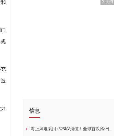
价和
X 关闭
阳门
出规
要充
打造
大力
信息
海上风电采用±525kV海缆！全球首次|今日快看