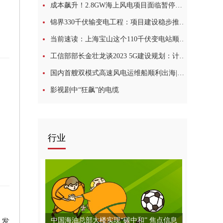
成本飙升！2.8GW海上风电项目面临暂停风险
锦界330千伏输变电工程：项目建设稳步推进 确保5月底投产送电|天天观焦点
当前速读：上海宝山这个110千伏变电站顺利送电
工信部部长金壮龙谈2023 5G建设规划：计划新建60万个5G基站
国内首艘双模式高速风电运维船顺利出海|环球关注
影视剧中“狂飙”的电缆
行业
中国海油总部大楼实现“碳中和” 焦点信息
息发