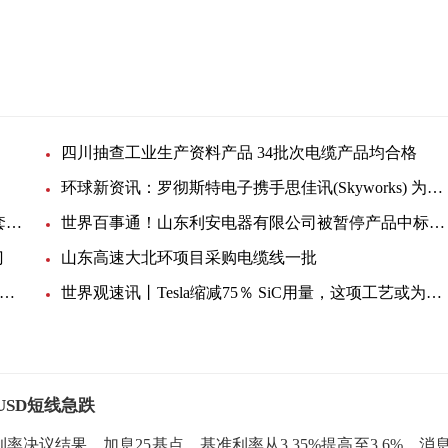
四川抽查工业生产资料产品 34批次电缆产品均合格
环球新资讯：罗彻斯特电子携手思佳讯(Skyworks) 为客户提供持续的产品支持，覆盖未停产及停产元器件
中铁大桥局五公司燕矶长江大桥YJTJ-2标项目部橡套电缆材料一批询价单
世界百事通！山东利安电器有限公司被暂停产品中标资格3个月
门
山东高速大北环项目采购电缆线一批
津汇亚塑业科技有限公司被暂停产品中标资格3个月-微资讯
世界观速讯丨Tesla缩减75％ SiC用量，这项工艺或为关键！
USD短线急跌
利率决议结果，加息25基点，基准利率从3 35%提高至3 6%。消