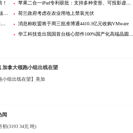
倍！
苹果二合一iPad专利获批：支持多种变形、可投影虚拟键盘
韩国反排海团队与日本民众共同举行集会 反对强推核污染水排海
荷兰政府考虑在农业用地上禁装光伏
EIA月度展望：美国明年底产油量将小幅提升，看涨未来油价
消息称欧盟将于周三批准博通4410.3亿元收购VMware
华工科技造出我国首台核心部件100%国产化高端晶圆激光切
 加拿大领跑小组出线在望
跑小组出线在望】美加
热闻
3193 34元 吨)