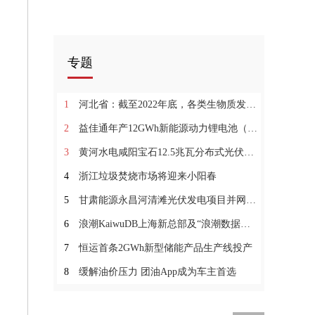
专题
1
河北省：截至2022年底，各类生物质发电装机容量总计约2191MW
2
益佳通年产12GWh新能源动力锂电池（一期）项目投产
3
黄河水电咸阳宝石12.5兆瓦分布式光伏项目并网发电
4
浙江垃圾焚烧市场将迎来小阳春
5
甘肃能源永昌河清滩光伏发电项目并网发电
6
浪潮KaiwuDB上海新总部及“浪潮数据库产业联合实验室”落成
7
恒运首条2GWh新型储能产品生产线投产
8
缓解油价压力 团油App成为车主首选