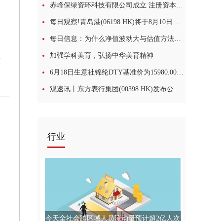
赤峰保绿资环科技有限公司成立 注册资本3000万人民币
每日观察!青岛港(06198.HK)将于8月10日派发末期股息每10股1.988元
每日信息：为什么净值波动大与估值方法有关？
加强学科美育，弘扬中华美育精神
割设备
6月18日生意社锦纶DTY基准价为15980.00元/吨
观速讯丨东方表行集团(00398.HK)发布公告，该公司将于2026年10月28日派发特别股息每股0.123港元
行业
今天全社会跨区域人员流动量预计超2亿人次