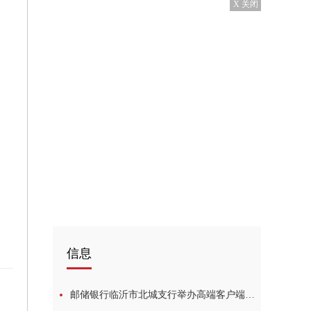
X 关闭
信息
邮储银行临沂市北城支行举办高端客户端午包粽子联谊活动