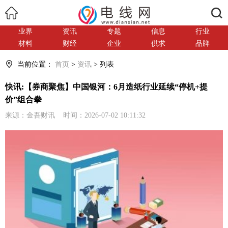
搜索
业界
资讯
专题
信息
行业
材料
财经
企业
供求
品牌
当前位置：
首页
>
资讯
> 列表
快讯:【券商聚焦】中国银河：6月造纸行业延续“停机+提
价”组合拳
来源：金吾财讯 时间：2026-07-02 10:11:32