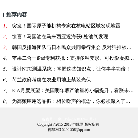
推荐内容
1、
突发！国际原子能机构专家在核电站区域发现地雷
2、
惊喜！马国油在马来西亚近海获6处油气发现
3、
韩国反排海团队与日本民众共同举行集会 反对强推核污染水排海
4、
苹果二合一iPad专利获批：支持多种变形、可投影虚拟键盘
5、
设计NTC测温系统：掌握这些知识点，让你事半功倍！
6、
荷兰政府考虑在农业用地上禁装光伏
7、
EIA月度展望：美国明年底产油量将小幅提升，看涨未来油价
8、
为高频应用选晶振：相位噪声的概念，你必须深入了解一下！
备案号： 豫ICP备2021032478号-1
Copyright ? 2015-2018 电线网 版权所有
邮箱363 5250 558@qq.com