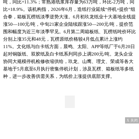
吨，同比+11.3%；常熟港纸浆库存量为63万吨，环比-2万吨，同
比+18.9%。该机构指，2026年6月，造纸行业延续“停机+提价”组
合拳，箱板瓦楞纸淡季逆势大涨。6月初玖龙纸业十大基地全线提
涨50—100元/吨，中旬21家企业陆续跟涨50—200元/吨，提价范
围和幅度为近三年淡季罕见。6月第二周箱板纸、瓦楞纸吨价环比
分别上涨35元和48元，瓦楞原纸价格较4月低点累计上涨约
11%。文化纸与白卡纸方面，晨鸣、太阳、APP等纸厂于6月20日
起对铜版纸、双胶纸及白卡纸系列同步上调200元/吨。龙头企业
协同大规模停机检修收缩供给，玖龙、山鹰、理文、荣成等各大
基地于5月底至6月执行密集停机计划，涉及瓦楞、箱板纸等多纸
种，进一步改善供需关系，为纸价上涨提供底部支撑。
X 关闭