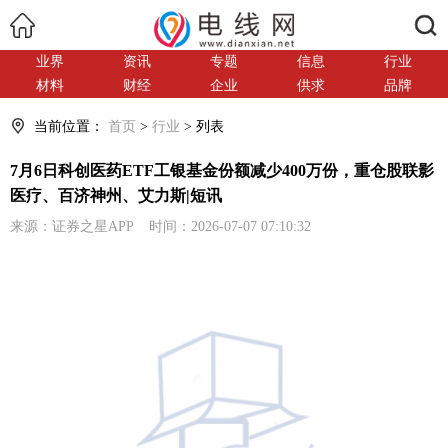
搜索
业界
资讯
专题
信息
行业
材料
财经
企业
供求
品牌
当前位置：
首页
>
行业
> 列表
7月6日科创医药ETF工银基金份额减少400万份，重仓股联影
医疗、百济神州、艾力斯|短讯
来源：证券之星APP 时间：2026-07-07 07:10:32