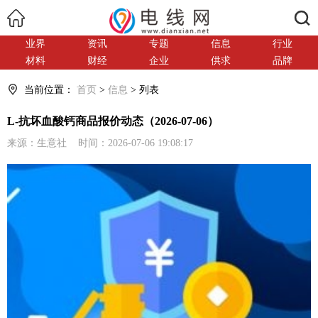
搜索
业界
资讯
专题
信息
行业
材料
财经
企业
供求
品牌
当前位置：
首页
>
信息
> 列表
L-抗坏血酸钙商品报价动态（2026-07-06）
来源：生意社 时间：2026-07-06 19:08:17