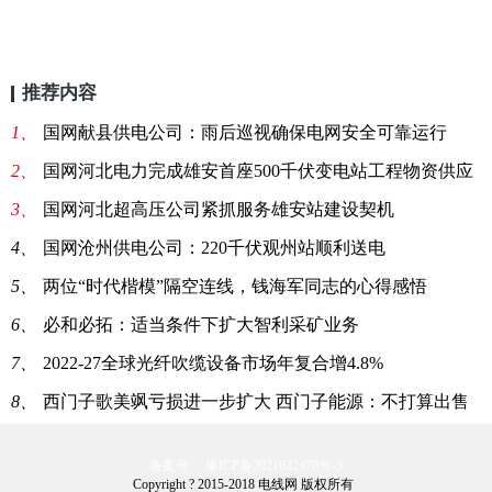
推荐内容
1、
国网献县供电公司：雨后巡视确保电网安全可靠运行
2、
国网河北电力完成雄安首座500千伏变电站工程物资供应
3、
国网河北超高压公司紧抓服务雄安站建设契机
4、
国网沧州供电公司：220千伏观州站顺利送电
5、
两位“时代楷模”隔空连线，钱海军同志的心得感悟
6、
必和必拓：适当条件下扩大智利采矿业务
7、
2022-27全球光纤吹缆设备市场年复合增4.8%
8、
西门子歌美飒亏损进一步扩大 西门子能源：不打算出售
备案号： 豫ICP备2021032478号-3
Copyright ? 2015-2018 电线网 版权所有