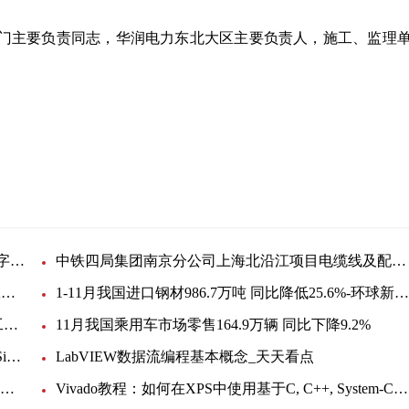
门主要负责同志，华润电力东北大区主要负责人，施工、监理
全面推进
双通道 13A 或单通道 26A μModule 稳压器集成了数字电源系统管理功能
中铁四局集团南京分公司上海北沿江项目电缆线及配件询价
(119329)中铁六局吴城候鸟小镇项目安置小区电气工程电线、电线套管、电闸箱招标公告
1-11月我国进口钢材986.7万吨 同比降低25.6%-环球新要闻
天天快资讯丨1-10月我国石油、煤炭及其他燃料加工业增加值同比降5%
11月我国乘用车市场零售164.9万辆 同比下降9.2%
基于单光子雪崩二极管（SPADs）/硅光电倍增管（SiPMs）技术激光雷达方案 每日播报
LabVIEW数据流编程基本概念_天天看点
micochipDIRECT新手入门教程（四）：器件编程 环球百事通
Vivado教程：如何在XPS中使用基于C, C++, System-C 的Pcores IP:当前快播