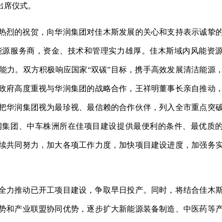
出席仪式。
热烈的祝贺，向华润集团对佳木斯发展的关心和支持表示诚挚
能源服务商，资金、技术和管理实力雄厚。佳木斯域内风能资
能力。双方积极响应国家“双碳”目标，携手高效发展清洁能源
政府高度重视与华润集团的战略合作，王祥明董事长亲自推动
把华润集团视为最珍视、最信赖的合作伙伴，列入全市重点突
润集团、中车株洲所在佳项目建设提供最便利的条件、最优质
续共同努力，加大各项工作力度，加快项目建设进度，加强务
。
全力推动已开工项目建设，争取早日投产。同时，将结合佳木
势和产业联盟协同优势，逐步扩大新能源装备制造、中医药等