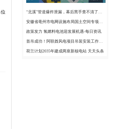
单位
“北溪”管道爆炸泄漏，幕后黑手查不清了？俄外交部作出最新表态
安徽省亳州市电网设施布局国土空间专项规划（2022-2035年）》征求意见稿
政策发力 氢燃料电池迎发展机遇-每日资讯
首吊成功！阿联酋风电项目吊装安装工作拉开序幕_天天简讯
荷兰计划2035年建成两座新核电站 天天头条