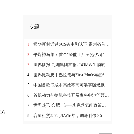
专题
1
振华新材通过SGS碳中和认证 贵州省首家正极材料“零碳工厂”诞生-速读
2
平煤神马集团首个“绿能工厂＋光伏墙”项目开工
3
世界播报:九洲集团富裕2*40MW生物质热电联产项目2#机组并网发电成功
4
世界微动态丨巴拉德与First Mode再签60台矿卡燃料电池模组订单
5
中国首款低成本高效率高可靠零碳燃氢发电动力系统点火成功 报资讯
6
首帆动力与捷氢科技开展燃料电池等领域合作 世界新消息
7
世界热讯:合肥：进一步完善氢能政策保障 拓宽应用领域
立方
8
容量租赁337元/kWh·年，调峰补偿0.5元/kWh！吉林省新型储能建设实施方案（试行）（征求意见稿）发布 焦点速读