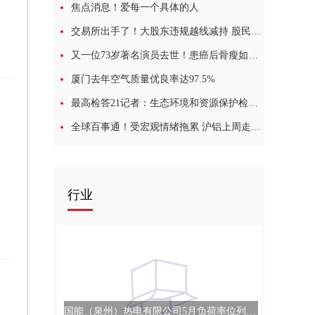
焦点消息！爱每一个具体的人
交易所出手了！大股东违规越线减持 股民炸锅 世界快消息
又一位73岁著名演员去世！患癌后骨瘦如柴，最后露面照曝光让人唏嘘
厦门去年空气质量优良率达97.5%
最高检答21记者：生态环境和资源保护检察公益诉讼呈现“四最”
全球百事通！受宏观情绪拖累 沪铝上周走势偏弱
行业
司
国能（泉州）热电有限公司5月负荷率位列全省第一 世界资讯