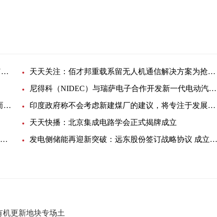
罗德与施瓦茨的交互性测试解决方案实现了新的ITU网络性能评估建议-资讯推荐
天天关注：佰才邦重载系留无人机通信解决方案为抢险救灾提供保障
尼得科（NIDEC）与瑞萨电子合作开发新一代电动汽车用电驱系统E-Axle的半导体解决方案
为什么非常稳定的开关模式电源仍可能由于负电阻而产生振荡
印度政府称不会考虑新建煤厂的建议，将专注于发展可再生能源行业_全球热资讯
天天快播：北京集成电路学会正式揭牌成立
今日要闻!自动驾驶芯片上车：高通打出差异化牌 与英伟达错位竞争
发电侧储能再迎新突破：远东股份签订战略协议 成立三方合资公
山有机更新地块专场土