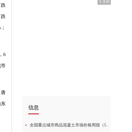
X 关闭
下跌
下跌
%；
，6
城市
（唐
山东
信息
全国重点城市商品混凝土市场价格周报（5月29日-6月4日）_天天看点