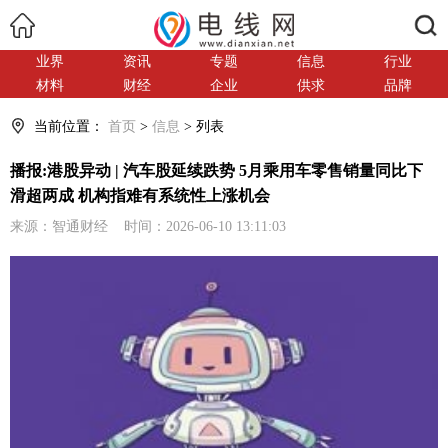
搜索
业界
资讯
专题
信息
行业
材料
财经
企业
供求
品牌
当前位置：
首页
>
信息
> 列表
播报:港股异动 | 汽车股延续跌势 5月乘用车零售销量同比下
滑超两成 机构指难有系统性上涨机会
来源：智通财经 时间：2026-06-10 13:11:03