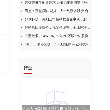
震荡市催生配置需求 公募FOF单周发行环比增175% 焦点讯息
看点：开盘|国内期货主力合约涨多跌少 合成橡胶跌超2%
好利科技：筹划公司控制权变更事项，股票停牌_焦点快播
娃哈哈回应涨价：批发价调整，全线纯净水终端零售价不变|每日视讯
云游控股(00484.HK)出售190万股金杯股份 套现约658.1万元|观察
6月26日涨停复盘：73只股涨停 兴业科技6连板 今日视点
行业
玖龙纸业(02689)预期于到期日或之前，至少99.9%的尚未赎回4亿美元优先永续资本证券总额将获有效交回