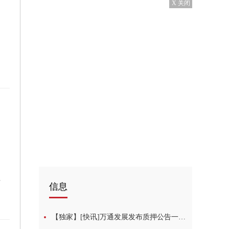
X 关闭
割设备
信息
【独家】[快讯]万通发展发布质押公告一股东累计质押31981万股