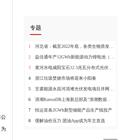
专题
1
河北省：截至2022年底，各类生物质发电装机容量总计约2191MW
2
益佳通年产12GWh新能源动力锂电池（一期）项目投产
3
黄河水电咸阳宝石12.5兆瓦分布式光伏项目并网发电
4
浙江垃圾焚烧市场将迎来小阳春
5
甘肃能源永昌河清滩光伏发电项目并网发电
6
浪潮KaiwuDB上海新总部及“浪潮数据库产业联合实验室”落成
7
恒运首条2GWh新型储能产品生产线投产
本公
8
缓解油价压力 团油App成为车主首选
数为