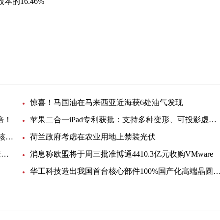
本的16.46%
惊喜！马国油在马来西亚近海获6处油气发现
倍！
苹果二合一iPad专利获批：支持多种变形、可投影虚拟键盘
韩国反排海团队与日本民众共同举行集会 反对强推核污染水排海
荷兰政府考虑在农业用地上禁装光伏
EIA月度展望：美国明年底产油量将小幅提升，看涨未来油价
消息称欧盟将于周三批准博通4410.3亿元收购VMware
华工科技造出我国首台核心部件100%国产化高端晶圆激光切