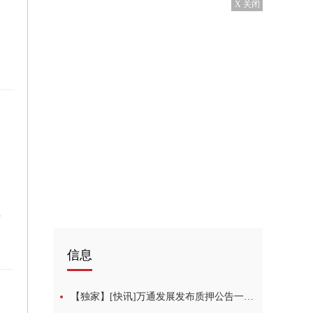
X 关闭
割设备
信息
【独家】[快讯]万通发展发布质押公告一股东累计质押31981万股