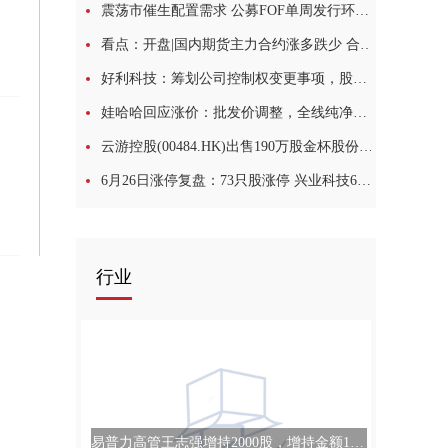
震荡市催生配置需求 公募FOF单周发行环比增175% 焦点讯息
看点：开盘|国内期货主力合约涨多跌少 合成橡胶跌超2%
好利科技：筹划公司控制权变更事项，股票停牌_焦点快播
娃哈哈回应涨价：批发价调整，全线纯净水终端零售价不变|每日视讯
云游控股(00484.HK)出售190万股金杯股份 套现约658.1万元|观察
6月26日涨停复盘：73只股涨停 兴业科技6连板 今日视点
行业
易普力高管王志强增持2000股，增持金额1.8万元