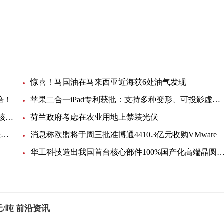
惊喜！马国油在马来西亚近海获6处油气发现
倍！
苹果二合一iPad专利获批：支持多种变形、可投影虚拟键盘
韩国反排海团队与日本民众共同举行集会 反对强推核污染水排海
荷兰政府考虑在农业用地上禁装光伏
EIA月度展望：美国明年底产油量将小幅提升，看涨未来油价
消息称欧盟将于周三批准博通4410.3亿元收购VMware
华工科技造出我国首台核心部件100%国产化高端晶圆激光切
元/吨 前沿资讯