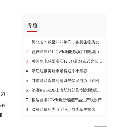
专题
1
河北省：截至2022年底，各类生物质发电装机容量总计约2191MW
2
益佳通年产12GWh新能源动力锂电池（一期）项目投产
3
黄河水电咸阳宝石12.5兆瓦分布式光伏项目并网发电
4
浙江垃圾焚烧市场将迎来小阳春
5
甘肃能源永昌河清滩光伏发电项目并网发电
6
浪潮KaiwuDB上海新总部及“浪潮数据库产业联合实验室”落成
普力
7
恒运首条2GWh新型储能产品生产线投产
记者
8
缓解油价压力 团油App成为车主首选
闻