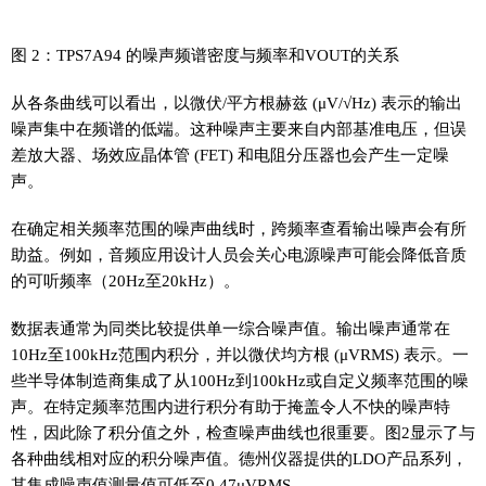
图 2：TPS7A94 的噪声频谱密度与频率和VOUT的关系
从各条曲线可以看出，以微伏/平方根赫兹 (μV/√Hz) 表示的输出
噪声集中在频谱的低端。这种噪声主要来自内部基准电压，但误
差放大器、场效应晶体管 (FET) 和电阻分压器也会产生一定噪
声。
在确定相关频率范围的噪声曲线时，跨频率查看输出噪声会有所
助益。例如，音频应用设计人员会关心电源噪声可能会降低音质
的可听频率（20Hz至20kHz）。
数据表通常为同类比较提供单一综合噪声值。输出噪声通常在
10Hz至100kHz范围内积分，并以微伏均方根 (μVRMS) 表示。一
些半导体制造商集成了从100Hz到100kHz或自定义频率范围的噪
声。在特定频率范围内进行积分有助于掩盖令人不快的噪声特
性，因此除了积分值之外，检查噪声曲线也很重要。图2显示了与
各种曲线相对应的积分噪声值。德州仪器提供的LDO产品系列，
其集成噪声值测量值可低至0.47μVRMS。