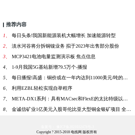
推荐内容
1、
每日头条!我国新能源装机大幅增长 加速能源转型
2、
淡水河谷将分拆铜镍业务 拟于2023年出售部分股份
3、
MCP3421电池电量监测演示板 焦点信息
4、
1-9月我国5G基站新增79.5万个-播报
5、
每日播报!高盛：铜价或在一年内达到11000美元/吨的高位
6、
利用EZBL轻松实现自举程序
7、
META-DX1系列：具有MACsec和FlexE的太比特级以太网PHY
8、
金诚信矿业1亿美元入股哥伦比亚大型铜金银矿项目 全球报道
备案号： 豫ICP备2021032478号-3
Copyright ? 2015-2018 电线网 版权所有