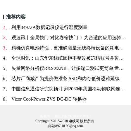
推荐内容
1、
利用34972A数据记录仪进行湿度测量
2、
观速讯丨全局快门 对比卷帘快门 ：为合适的应用选择合适的图像传感器
3、
精确仿真电池特性，更准确测量无线终端设备的耗电特性_热点
4、
全球时讯：山东华东线缆因拒不整改被冻结账号并暂停参与招标采购工作
5、
矢量网络分析仪R&S®ZNB，让多端口测试更简单|世界今亮点
6、
芯片厂商减产为提价做准备 SSD和内存低价恐难延续
7、
中国信息通信研究院预计 到2030年我国移动物联网连接数将达到百亿级规模-当前快报
8、
Vicor Cool-Power ZVS DC-DC 转换器
备案号： 豫ICP备2021032478号-3
Copyright ? 2015-2018 电线网 版权所有
邮箱897 18 09@qq.com