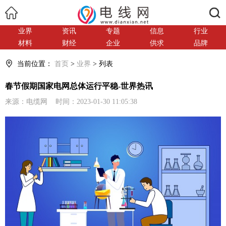
搜索
业界
资讯
专题
信息
行业
材料
财经
企业
供求
品牌
当前位置：
首页
>
业界
> 列表
春节假期国家电网总体运行平稳-世界热讯
来源：电缆网 时间：2023-01-30 11:05:38