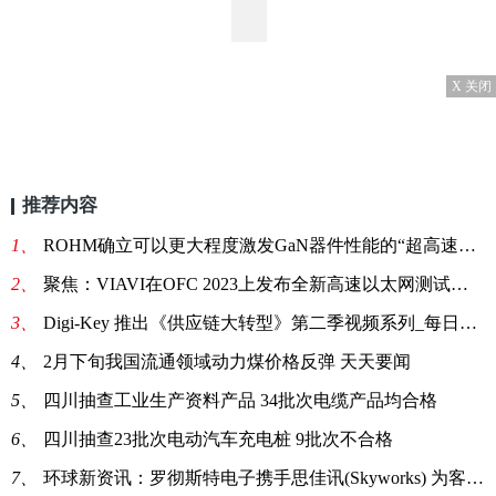
X 关闭
推荐内容
1、
ROHM确立可以更大程度激发GaN器件性能的“超高速驱动控制”IC 技术 全球新要闻
2、
聚焦：VIAVI在OFC 2023上发布全新高速以太网测试平台
3、
Digi-Key 推出《供应链大转型》第二季视频系列_每日头条
4、
2月下旬我国流通领域动力煤价格反弹 天天要闻
5、
四川抽查工业生产资料产品 34批次电缆产品均合格
6、
四川抽查23批次电动汽车充电桩 9批次不合格
7、
环球新资讯：罗彻斯特电子携手思佳讯(Skyworks) 为客户提供持续的产品支持，覆盖未停产及停产元器件