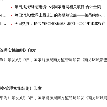
每日播报!球冠电缆中标国家电网相关项目 合计金额约2.52亿元
热点聚焦：工信部：截至4月末我国已建成5G基站161.5万个
每日消息!世界上最先进的海缆敷设船——莱昂纳多·达·芬奇
每日看点!佛得角成功接入欧洲-拉美首条海缆系统EllaLink
今日热搜：帕劳与ECHO海缆互联拟于2024年建成投产
管理实施细则》印发
》印发,6月13日，国家能源局南方监管局印发《南方区域新
服务管理实施细则》印发
则》印发,6月13日，国家能源局南方监管局印发《南方区域