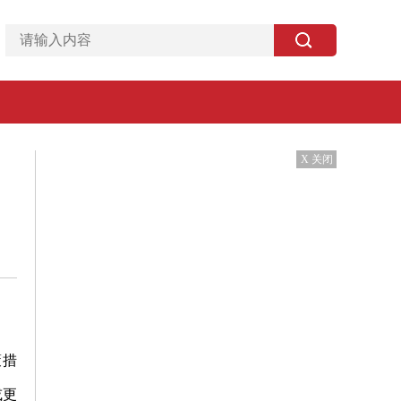
X 关闭
策措
或更