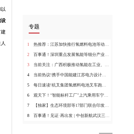
和以
础设
专题
市建
住人
1
热推荐：江苏加快推行氢燃料电池等动力替代
2
百事通！深圳重点发展氢能等细分产业 加强燃料电池等关键核心技术攻关
3
当前关注：广西积极推动氢能在工业、交通、发电等领域的应用！
4
当前热议!携手中国能建江苏电力设计院 中天海外首个大型储能项目签约
5
每日速读!杭叉集团氢燃料电池叉车跑出推广应用“加速度”
6
观天下！“智能标杆工厂”上汽乘用车宁德基地第400,000台整车下线！
7
【独家】生态环境部等17部门联合印发《国家适应气候变化战略2035》
8
百事通！见证·再出发 | 中创新航武汉三期项目开工