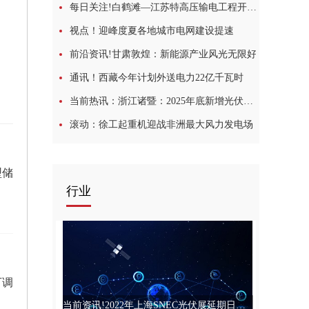
每日关注!白鹤滩—江苏特高压输电工程开展故障试验
视点！迎峰度夏各地城市电网建设提速
前沿资讯!甘肃敦煌：新能源产业风光无限好
通讯！西藏今年计划外送电力22亿千瓦时
当前热讯：浙江诸暨：2025年底新增光伏装机500MW，配储10%
滚动：徐工起重机迎战非洲最大风力发电场
型储
行业
可调
当前资讯!2022年上海SNEC光伏展延期日期：2022年12月27-29日