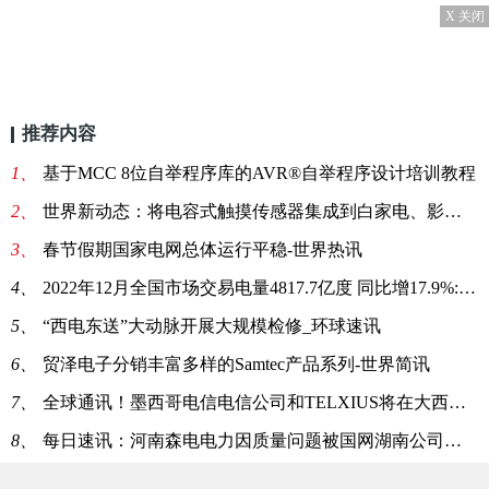
X 关闭
推荐内容
1、
基于MCC 8位自举程序库的AVR®自举程序设计培训教程
2、
世界新动态：将电容式触摸传感器集成到白家电、影音设备等用中
3、
春节假期国家电网总体运行平稳-世界热讯
4、
2022年12月全国市场交易电量4817.7亿度 同比增17.9%:当前关注
5、
“西电东送”大动脉开展大规模检修_环球速讯
6、
贸泽电子分销丰富多样的Samtec产品系列-世界简讯
7、
全球通讯！墨西哥电信电信公司和TELXIUS将在大西洋和太平洋之间架起桥梁
8、
每日速讯：河南森电电力因质量问题被国网湖南公司暂停产品中标6个月