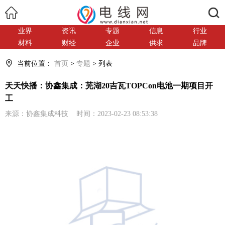
搜索
业界
资讯
专题
信息
行业
材料
财经
企业
供求
品牌
当前位置：
首页
>
专题
> 列表
天天快播：协鑫集成：芜湖20吉瓦TOPCon电池一期项目开
工
来源：协鑫集成科技 时间：2023-02-23 08:53:38