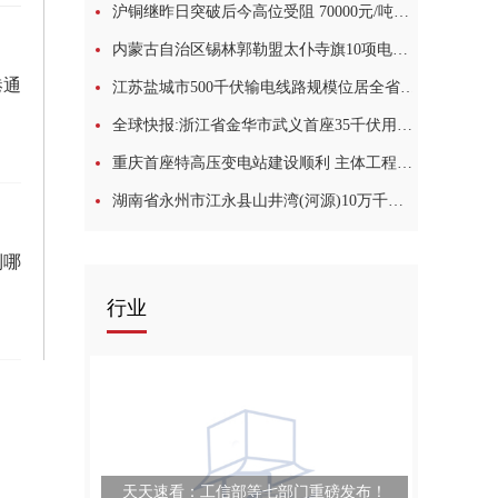
沪铜继昨日突破后今高位受阻 70000元/吨上方多空活动力度加大
内蒙古自治区锡林郭勒盟太仆寺旗10项电网工程将于9月底前竣工|全球热点
港通
江苏盐城市500千伏输电线路规模位居全省第一 电网重点工程全部复工
全球快报:浙江省金华市武义首座35千伏用户变电站投运
重庆首座特高压变电站建设顺利 主体工程预计今年4月开建
湖南省永州市江永县山井湾(河源)10万千瓦风电项目顺利开工-全球快播报
到哪
行业
天天速看：工信部等七部门重磅发布！