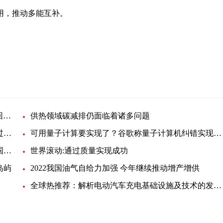
用，推动多能互补。
池
南都电源：公司目前锂电电芯的产能是7GWh 锂电回收目前已经具备7万吨的处理能力
供热领域碳减排仍面临着诸多问题
世界微动态丨河南省首座国家级智能化示范矿井通过验收
可用量子计算要实现了？谷歌称量子计算机纠错实现突破 当前关注
图智能技术入选国内电子信息领域最高奖项，已达国际领先水平 全球观热点
世界滚动:通过质量实现成功
岛屿
2022我国油气自给力加强 今年继续推动增产增供
全球热推荐：解析电动汽车充电基础设施及技术的发展趋势