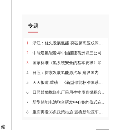
专题
1
浙江：优先发展氢能 突破超高压或深冷氢能储运等前沿技术
2
中能建氢能源与中国能建葛洲坝三公司共商合作
3
国家标准《氢系统安全的基本要求》印发|环球新资讯
4
日照：探索发展氢能源汽车 建设国内领先电解水制氢设施:世界通讯
5
天天报道:重磅！《新型储能标准体系建设指南》印发
6
日照鼓励燃煤电厂采用生物质直燃耦合|当前热议
7
新型储能电池联合研发中心签约仪式在潍坊高新区举行
8
重庆再发36条政策措施 置换新能源车最高补贴3000元 观焦点
、储