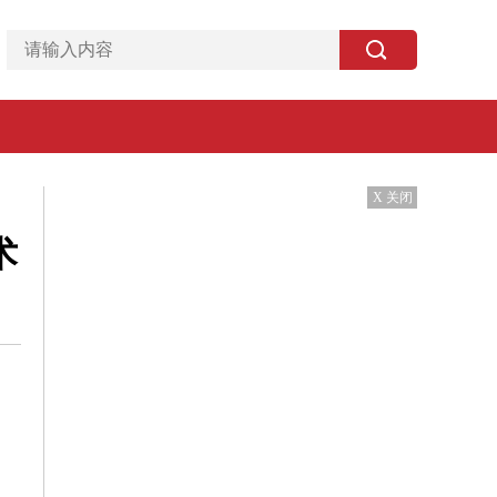
X 关闭
术