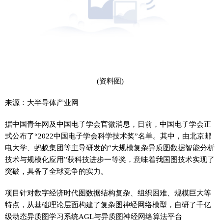
(资料图)
来源：大半导体产业网
据中国青年网及中国电子学会官微消息，日前，中国电子学会正
式公布了“2022中国电子学会科学技术奖”名单。其中，由北京邮
电大学、蚂蚁集团等主导研发的“大规模复杂异质图数据智能分析
技术与规模化应用”获科技进步一等奖，意味着我国图技术实现了
突破，具备了全球竞争的实力。
项目针对数字经济时代图数据结构复杂、组织困难、规模巨大等
特点，从基础理论层面构建了复杂图神经网络模型，自研了千亿
级动态异质图学习系统AGL与异质图神经网络算法平台