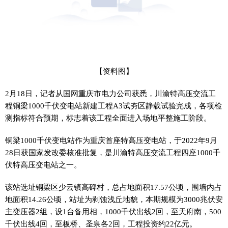
【资料图】
2月18日，记者从国网重庆市电力公司获悉，川渝特高压交流工
程铜梁1000千伏变电站新建工程A3试夯区静载试验完成，各项检
测指标符合预期，标志着该工程全面进入场地平整施工阶段。
铜梁1000千伏变电站作为重庆首座特高压变电站，于2022年9月
28日获国家发改委核准批复，是川渝特高压交流工程四座1000千
伏特高压变电站之一。
该站选址铜梁区少云镇高碑村，总占地面积17.57公顷，围墙内占
地面积14.26公顷，站址为剥蚀浅丘地貌，本期规模为3000兆伏安
主变压器2组，设1台备用相，1000千伏出线2回，至天府南，500
千伏出线4回，至板桥、圣泉各2回，工程投资约22亿元。