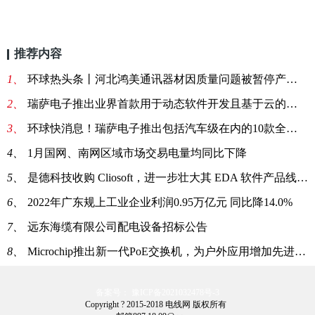
推荐内容
1、
环球热头条丨河北鸿美通讯器材因质量问题被暂停产品中标资格1年
2、
瑞萨电子推出业界首款用于动态软件开发且基于云的系统开发工具Quick-Connect Studio
3、
环球快消息！瑞萨电子推出包括汽车级在内的10款全新成功产品组合
4、
1月国网、南网区域市场交易电量均同比下降
5、
是德科技收购 Cliosoft，进一步壮大其 EDA 软件产品线-焦点热讯
6、
2022年广东规上工业企业利润0.95万亿元 同比降14.0%
7、
远东海缆有限公司配电设备招标公告
8、
Microchip推出新一代PoE交换机，为户外应用增加先进的网络和安全功能 微资讯
备案号： 豫ICP备2021032478号-3
Copyright ? 2015-2018 电线网 版权所有