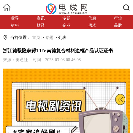
搜索
业界
资讯
专题
信息
行业
材料
财经
企业
供求
品牌
当前位置：
首页
>
专题
> 列表
浙江德毅隆获得TUV南德复合材料边框产品认证证书
来源：美通社 时间：2023-03-03 08:46:08