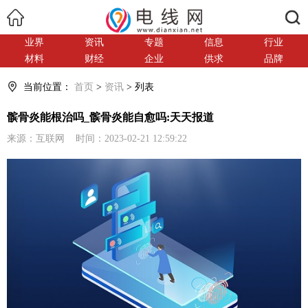
搜索
业界
资讯
专题
信息
行业
材料
财经
企业
供求
品牌
当前位置：
首页
>
资讯
> 列表
髌骨炎能根治吗_髌骨炎能自愈吗:天天报道
来源：互联网 时间：2023-02-21 12:59:22