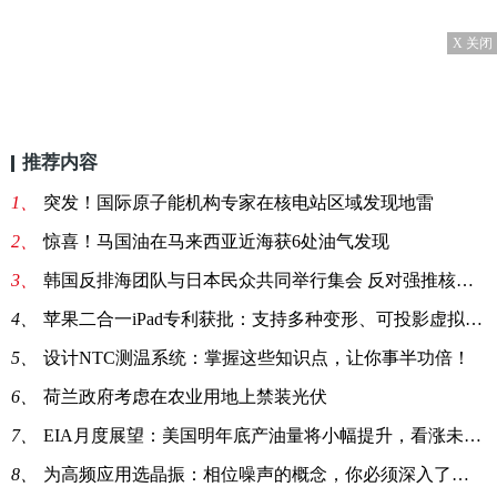
X 关闭
推荐内容
1、
突发！国际原子能机构专家在核电站区域发现地雷
2、
惊喜！马国油在马来西亚近海获6处油气发现
3、
韩国反排海团队与日本民众共同举行集会 反对强推核污染水排海
4、
苹果二合一iPad专利获批：支持多种变形、可投影虚拟键盘
5、
设计NTC测温系统：掌握这些知识点，让你事半功倍！
6、
荷兰政府考虑在农业用地上禁装光伏
7、
EIA月度展望：美国明年底产油量将小幅提升，看涨未来油价
8、
为高频应用选晶振：相位噪声的概念，你必须深入了解一下！