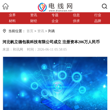
搜索
业界
资讯
专题
信息
行业
材料
财经
企业
供求
品牌
当前位置：
首页
>
资讯
> 列表
河北帆立德包装科技有限公司成立 注册资本206万人民币
来源：和讯网 时间：2026-06-11 05:58:05