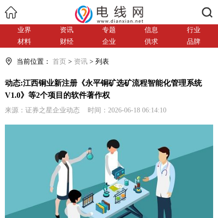
搜索
业界
资讯
专题
信息
行业
材料
财经
企业
供求
品牌
当前位置：
首页
>
资讯
> 列表
动态:江西铜业新注册《永平铜矿选矿流程智能化管理系统
V1.0》等2个项目的软件著作权
来源：证券之星企业动态 时间：2026-06-18 06:14:10