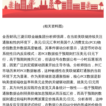
(相关资料图)
金吾财讯|三菱日联金融集团分析师强调，在当前美联储持续关注
通胀粘性的环境下，美元/日元汇率对美国个人消费支出(PCE)物
价指数意外数据高度敏感。其事件驱动分析显示，该货币对存在
系统性日内反应模式：若PCE数据低于预期则打压美元/日元下
行，高于预期则推升汇价，但该信号在数据公布一小时后逐渐消
退，因更广泛的宏观驱动因素开始主导市场。分析师指出，外汇
市场历来对PCE数据敏感，这种敏感性在美联储紧盯通胀的当前
环境下尤为显著。作为美联储首选通胀指标，核心PCE数据是影
响美债前端收益率和美元走势的关键驱动因素。就美元/日元而
言，其方向性反应既符合直觉又具备统计一致性——低于预期的
通胀数据会削弱美联储加息预期从而压低汇价，而高于预期的数
据则通过前端利率的鹰派重定价推高美元/日元。分析表明，这种
市场反应呈现渐进式特征，在数据公布后60分钟内形成的价格信