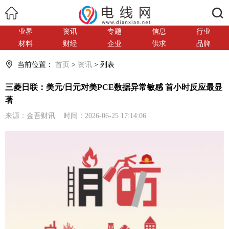
搜索
业界
资讯
专题
信息
行业
材料
财经
企业
供求
品牌
当前位置：
首页
>
资讯
> 列表
三菱日联：美元/日元对美PCE数据异常敏感 首小时反应最显
著
来源：金吾财讯 时间：2026-06-25 17:14:06