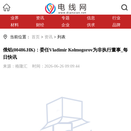
搜索
业界
资讯
专题
信息
行业
材料
财经
企业
供求
品牌
当前位置：
首页
>
资讯
> 列表
俄铝(00486.HK)：委任Vladimir Kolmogorov为非执行董事_每
日快讯
来源：格隆汇 时间：2026-06-26 09:09:44