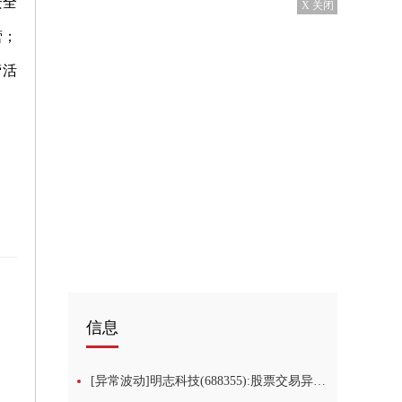
安全
X 关闭
营；
营活
信息
[异常波动]明志科技(688355):股票交易异常波动的更正公告