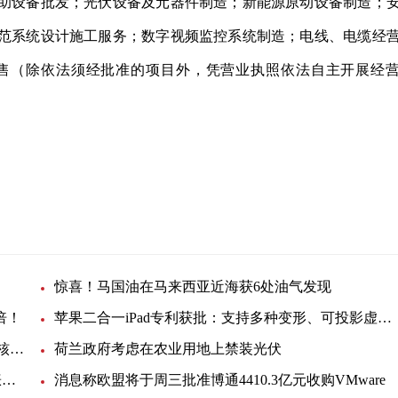
助设备批发；光伏设备及元器件制造；新能源原动设备制造；
范系统设计施工服务；数字视频监控系统制造；电线、电缆经
售（除依法须经批准的项目外，凭营业执照依法自主开展经
惊喜！马国油在马来西亚近海获6处油气发现
倍！
苹果二合一iPad专利获批：支持多种变形、可投影虚拟键盘
韩国反排海团队与日本民众共同举行集会 反对强推核污染水排海
荷兰政府考虑在农业用地上禁装光伏
EIA月度展望：美国明年底产油量将小幅提升，看涨未来油价
消息称欧盟将于周三批准博通4410.3亿元收购VMware