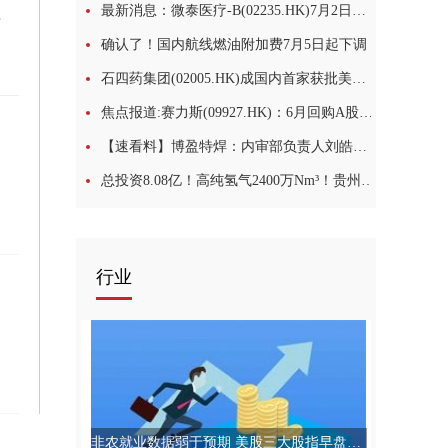
最新消息：微泰医疗-B(02235.HK)7月2日斥资16.82万港元回购2.3万股
割设备
确认了！国内航线燃油附加费7月5日起下调
石四药集团(02005.HK)成国内首家获批美索巴莫片企业-视讯
焦点报道:赛力斯(09927.HK)：6月回购A股股份251.71万股
【速看料】博盈特焊：内审部负责人刘皓辞任
总投资8.08亿！高纯氢气2400万Nm³！贵州钢焦一体化项目正式投产_今日观点
行业
非农就业数据弱于预期 美股三大股指早盘走高