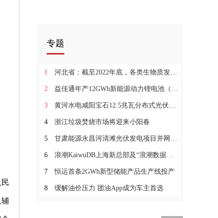
专题
1
河北省：截至2022年底，各类生物质发电装机容量总计约2191MW
2
益佳通年产12GWh新能源动力锂电池（一期）项目投产
3
黄河水电咸阳宝石12.5兆瓦分布式光伏项目并网发电
4
浙江垃圾焚烧市场将迎来小阳春
5
甘肃能源永昌河清滩光伏发电项目并网发电
6
浪潮KaiwuDB上海新总部及“浪潮数据库产业联合实验室”落成
7
恒运首条2GWh新型储能产品生产线投产
人民
8
缓解油价压力 团油App成为车主首选
及辅